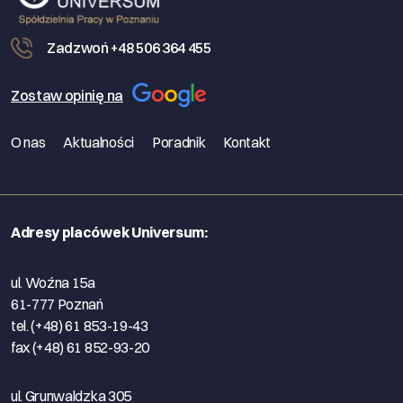
Zadzwoń +48 506 364 455
Zostaw opinię na
O nas
Aktualności
Poradnik
Kontakt
Adresy placówek Universum:
ul. Woźna 15a
61-777 Poznań
tel. (+48) 61 853-19-43
fax (+48) 61 852-93-20
ul. Grunwaldzka 305