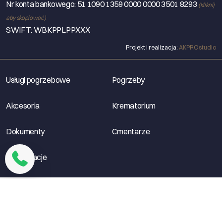
Nr konta bankowego:
51 1090 1359 0000 0000 3501 8293
(kliknij
aby skopiować)
SWIFT: WBKPPLPPXXX
Projekt i realizacja:
AKPROstudio
Usługi pogrzebowe
Pogrzeby
Akcesoria
Krematorium
Dokumenty
Cmentarze
Restauracje
© 2026 Universum Poznań - Wszelkie prawa zastrzeżone.
Polityka prywatności