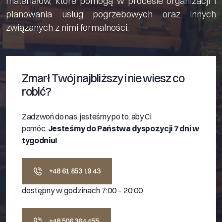
materiałów, które pomogą w procesie organizacji i
planowania usług pogrzebowych oraz innych
związanych z nimi formalności.
Zmarł Twój najbliższy i nie wiesz co
robić?
Zadzwoń do nas, jesteśmy po to, aby Ci
pomóc.
Jesteśmy do Państwa dyspozycji 7 dni w
tygodniu!
+48 61 853 19 43
dostępny w godzinach 7:00 – 20:00
+48 506 364 455