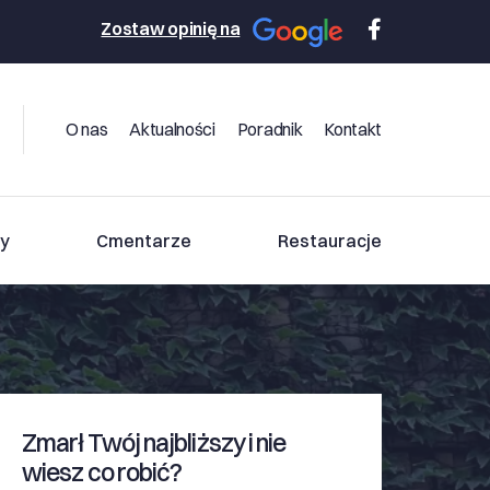
Zostaw opinię na
O nas
Aktualności
Poradnik
Kontakt
y
Cmentarze
Restauracje
Zmarł Twój najbliższy i nie
wiesz co robić?