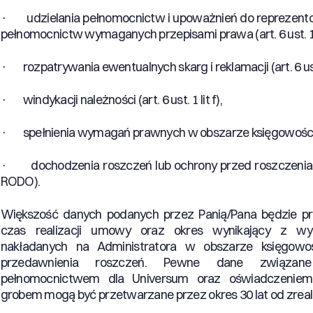
· udzielania pełnomocnictw i upoważnień do reprezento
pełnomocnictw wymaganych przepisami prawa (art. 6 ust. 1 lit
· rozpatrywania ewentualnych skarg i reklamacji (art. 6 ust. 
· windykacji należności (art. 6 ust. 1 lit f),
· spełnienia wymagań prawnych w obszarze księgowości (art.
· dochodzenia roszczeń lub ochrony przed roszczeniami (a
RODO).
Większość danych podanych przez Panią/Pana będzie p
czas realizacji umowy oraz okres wynikający z w
nakładanych na Administratora w obszarze księgowo
przedawnienia roszczeń. Pewne dane związan
pełnomocnictwem dla Universum oraz oświadczenie
grobem mogą być przetwarzane przez okres 30 lat od zrea