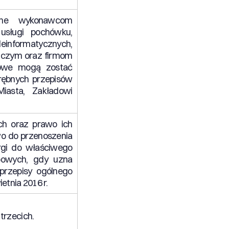
ane wykonawcom
usługi pochówku,
informatycznych,
dczym oraz firmom
bowe mogą zostać
rębnych przepisów
iasta, Zakładowi
ch oraz prawo ich
wo do przenoszenia
rgi do właściwego
bowych, gdy uzna
przepisy ogólnego
tnia 2016 r.
trzecich.