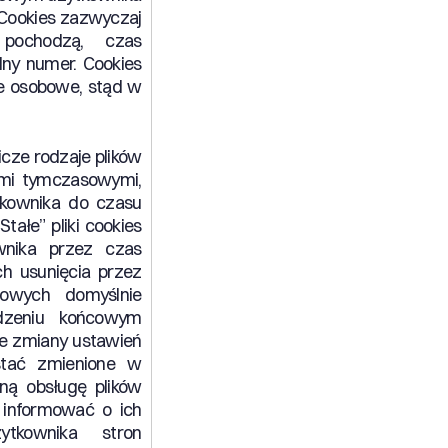
 Cookies zazwyczaj
 pochodzą, czas
ny numer. Cookies
e osobowe, stąd w
cze rodzaje plików
kami tymczasowymi,
kownika do czasu
tałe” pliki cookies
nika przez czas
ch usunięcia przez
towych domyślnie
dzeniu końcowym
e zmiany ustawień
stać zmienione w
ną obsługę plików
ź informować o ich
tkownika stron