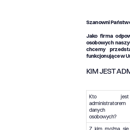
Szanowni Państw
Jako firma odpow
osobowych naszyc
chcemy przedst
funkcjonujące w U
KIM JEST A
Kto jest
administratorem
danych
osobowych?
Z kim można się