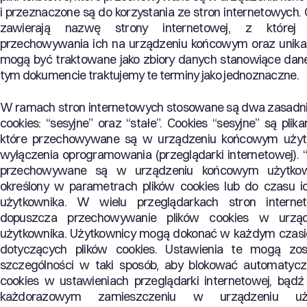
i przeznaczone są do korzystania ze stron internetowych.
zawierają nazwę strony internetowej, z której
przechowywania ich na urządzeniu końcowym oraz unikal
mogą być traktowane jako zbiory danych stanowiące dan
tym dokumencie traktujemy te terminy jako jednoznaczne.
W ramach stron internetowych stosowane są dwa zasadni
cookies: “sesyjne” oraz “stałe”. Cookies “sesyjne” są pli
które przechowywane są w urządzeniu końcowym użyt
wyłączenia oprogramowania (przeglądarki internetowej). “S
przechowywane są w urządzeniu końcowym użytkow
określony w parametrach plików cookies lub do czasu i
użytkownika. W wielu przeglądarkach stron interne
dopuszcza przechowywanie plików cookies w urzą
użytkownika. Użytkownicy mogą dokonać w każdym czasi
dotyczących plików cookies. Ustawienia te mogą zo
szczególności w taki sposób, aby blokować automatycz
cookies w ustawieniach przeglądarki internetowej, bąd
każdorazowym zamieszczeniu w urządzeniu uży