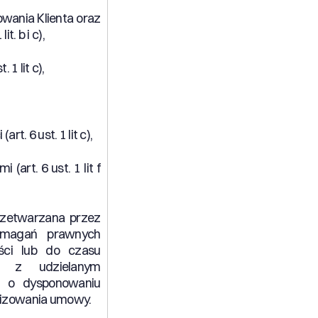
wania Klienta oraz
. b i c),
1 lit c),
 6 ust. 1 lit c),
rt. 6 ust. 1 lit f
rzetwarzana przez
ymagań prawnych
ści lub do czasu
e z udzielanym
m o dysponowaniu
lizowania umowy.