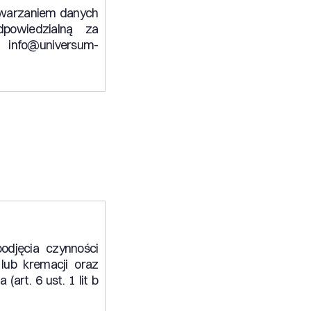
twarzaniem danych
powiedzialną za
 info@universum-
jęcia czynności
 lub kremacji oraz
art. 6 ust. 1 lit b