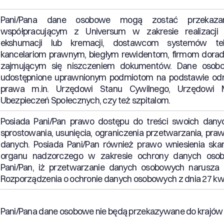
Pani/Pana dane osobowe mogą zostać przekaz
współpracującym z Universum w zakresie realizacji 
ekshumacji lub kremacji, dostawcom systemów tele
kancelariom prawnym, biegłym rewidentom, firmom dora
zajmującym się niszczeniem dokumentów. Dane oso
udostępnione uprawnionym podmiotom na podstawie od
prawa m.in. Urzędowi Stanu Cywilnego, Urzędowi M
Ubezpieczeń Społecznych, czy też szpitalom.
Posiada Pani/Pan prawo dostępu do treści swoich dany
sprostowania, usunięcia, ograniczenia przetwarzania, pra
danych. Posiada Pani/Pan również prawo wniesienia ska
organu nadzorczego w zakresie ochrony danych oso
Pani/Pan, iż przetwarzanie danych osobowych narusza 
Rozporządzenia o ochronie danych osobowych z dnia 27 kwie
Pani/Pana dane osobowe nie będą przekazywane do krajów 