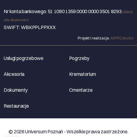
Nr konta bankowego:
51 1090 1359 0000 0000 3501 8293
(kliknij
aby skopiować)
SWIFT: WBKPPLPPXXX
Projekt i realizacja:
AKPROstudio
Usługi pogrzebowe
Pogrzeby
Akcesoria
Krematorium
Dokumenty
Cmentarze
Restauracje
© 2026 Universum Poznań - Wszelkie prawa zastrzeżone.