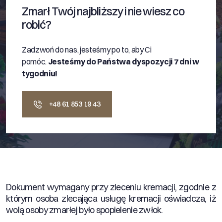
Zmarł Twój najbliższy i nie wiesz co
robić?
Zadzwoń do nas, jesteśmy po to, aby Ci
pomóc.
Jesteśmy do Państwa dyspozycji 7 dni w
tygodniu!
+48 61 853 19 43
Dokument wymagany przy zleceniu kremacji, zgodnie z
którym osoba zlecająca usługę kremacji oświadcza, iż
wolą osoby zmarłej było spopielenie zwłok.