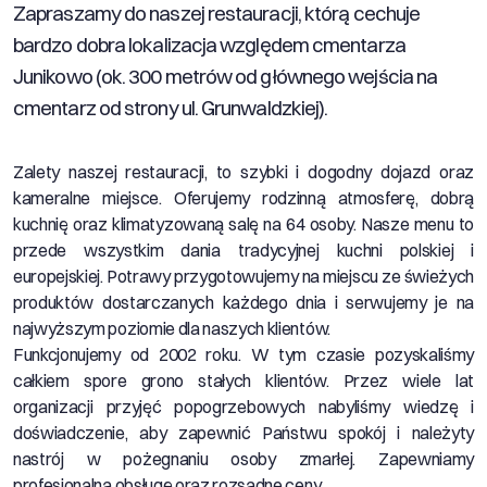
Zapraszamy do naszej restauracji, którą cechuje
bardzo dobra lokalizacja względem cmentarza
Junikowo (ok. 300 metrów od głównego wejścia na
cmentarz od strony ul. Grunwaldzkiej).
Zalety naszej restauracji, to szybki i dogodny dojazd oraz
kameralne miejsce. Oferujemy rodzinną atmosferę, dobrą
kuchnię oraz klimatyzowaną salę na 64 osoby. Nasze menu to
przede wszystkim dania tradycyjnej kuchni polskiej i
europejskiej. Potrawy przygotowujemy na miejscu ze świeżych
produktów dostarczanych każdego dnia i serwujemy je na
najwyższym poziomie dla naszych klientów.
Funkcjonujemy od 2002 roku. W tym czasie pozyskaliśmy
całkiem spore grono stałych klientów. Przez wiele lat
organizacji przyjęć popogrzebowych nabyliśmy wiedzę i
doświadczenie, aby zapewnić Państwu spokój i należyty
nastrój w pożegnaniu osoby zmarłej. Zapewniamy
profesjonalną obsługę oraz rozsądne ceny.