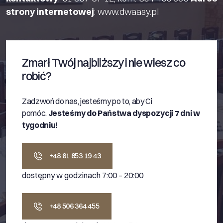
strony internetowej
:
www.dwaasy.pl
Zmarł Twój najbliższy i nie wiesz co
robić?
Zadzwoń do nas, jesteśmy po to, aby Ci
pomóc.
Jesteśmy do Państwa dyspozycji 7 dni w
tygodniu!
+48 61 853 19 43
dostępny w godzinach 7:00 – 20:00
+48 506 364 455