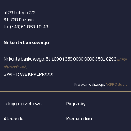
ul. 23 Lutego 2/3
61-738 Poznań
tel. (+48) 61 853-19-43
Nr konta bankowego:
Nr konta bankowego:
51 1090 1359 0000 0000 3501 8293
(kliknij
aby skopiować)
SWIFT: WBKPPLPPXXX
Projekt i realizacja:
AKPROstudio
Usługi pogrzebowe
Pogrzeby
Akcesoria
Krematorium