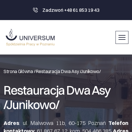
Zadzwoń +48 61 853 19 43
Strona Główna /
Restauracja Dwa Asy /Junikowo/
Restauracja Dwa Asy
/Junikowo/
Adres
: ul. Malwowa 11b, 60-175 Poznań
Telefon
kontaktowy
: 61 867 67 12, kom. 504 466 385
Adres