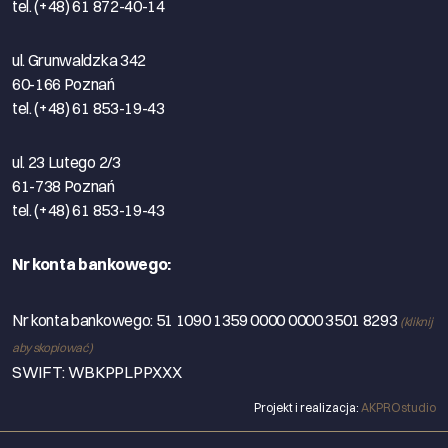
tel. (+48) 61 872-40-14
ul. Grunwaldzka 342
60-166 Poznań
tel. (+48) 61 853-19-43
ul. 23 Lutego 2/3
61-738 Poznań
tel. (+48) 61 853-19-43
Nr konta bankowego:
Nr konta bankowego:
51 1090 1359 0000 0000 3501 8293
(kliknij
aby skopiować)
SWIFT: WBKPPLPPXXX
Projekt i realizacja:
AKPROstudio