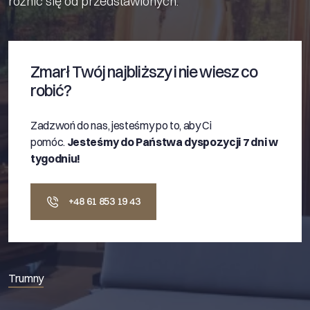
różnić się od przedstawionych.
Zmarł Twój najbliższy i nie wiesz co
robić?
Zadzwoń do nas, jesteśmy po to, aby Ci
pomóc.
Jesteśmy do Państwa dyspozycji 7 dni w
tygodniu!
+48 61 853 19 43
Trumny