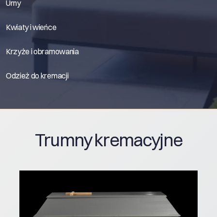
Urny
Kwiaty i wieńce
Krzyże i obramowania
Odzież do kremacji
Trumny kremacyjne