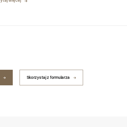
ytaj więcej
u
Skorzystaj z formularza