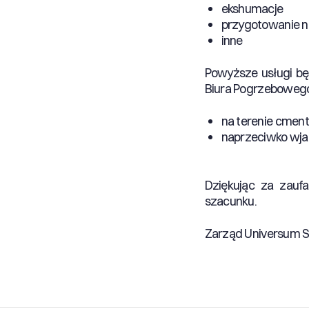
ekshumacje
przygotowanie n
inne
Powyższe usługi bę
Biura Pogrzebowego
na terenie cmen
naprzeciwko wja
Dziękując za zauf
szacunku.
Zarząd Universum Sp