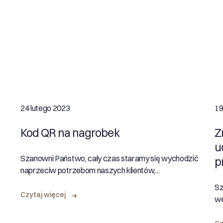
24 lutego 2023
19
Kod QR na nagrobek
Z
u
Szanowni Państwo, cały czas staramy się wychodzić
p
naprzeciw potrzebom naszych klientów,...
Sz
Czytaj więcej
we