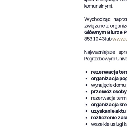
komunalnymi.
Wychodząc naprze
związane z organiz
Głównym Biurze P
853 19 43 lub
www.u
Najważniejsze sp
Pogrzebowym Univ
rezerwacja ter
organizacja po
wynajęcie domu
przewóz osoby 
rezerwacja term
organizacja kre
uzyskanie aktu
rozliczenie za
wszelkie usługi 