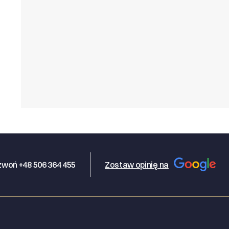
woń +48 506 364 455
Zostaw opinię na