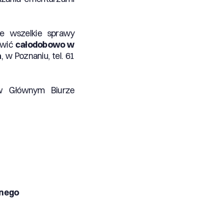
e wszelkie sprawy
twić
całodobowo w
a
, w Poznaniu, tel. 61
 w Głównym Biurze
lnego