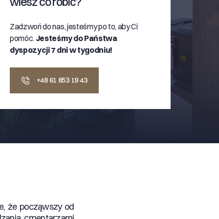
wiesz co robić?
Zadzwoń do nas, jesteśmy po to, aby Ci
pomóc.
Jesteśmy do Państwa
dyspozycji 7 dni w tygodniu!
+48 61 853 19 43
je, że począwszy od
dzania cmentarzami