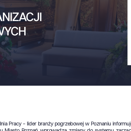
NIZACJI
WYCH
lnia Pracy – lider branży pogrzebowej w Poznaniu informu
oku Miasto Poznań wprowadza zmiany do systemu zarzą