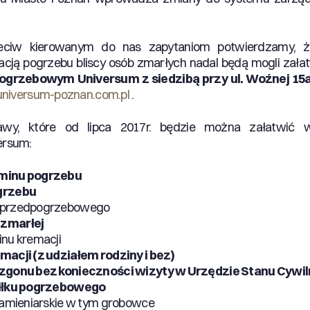
ciw kierowanym do nas zapytaniom potwierdzamy, ż
acją pogrzebu bliscy osób zmarłych nadal będą mogli zała
ogrzebowym Universum z siedzibą przy ul. Woźnej 15
niversum-poznan.com.pl
.
rawy, które od lipca 2017r. będzie można załatwić
ersum:
minu pogrzebu
grzebu
 przedpogrzebowego
zmarłej
inu kremacji
macji (z udziałem rodziny i bez)
 zgonu bez konieczności wizyty w Urzędzie Stanu Cywi
siłku pogrzebowego
kamieniarskie w tym grobowce