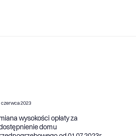
 czerwca 2023
miana wysokości opłaty za
dostępnienie domu
rzedpogrzebowego od 01.07.2023r.