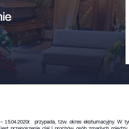
ie
. – 15.04.2020r. przypada, tzw. okres ekshumacyjny. W 
jest przenoszenie ciał i prochów osób zmarłych międz