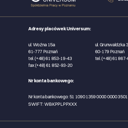
Adresy placówek Universum:
ul. Woźna 15a
ul. Grunwaldzka 
61-777 Poznań
60-179 Poznań
tel. (+48) 61 853-19-43
tel. (+48) 61 867
fax (+48) 61 852-93-20
Nr konta bankowego:
Nr konta bankowego:
51 1090 1359 0000 0000 350
SWIFT: WBKPPLPPXXX