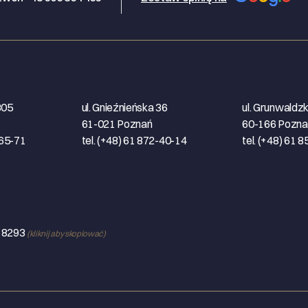
305
ul. Gnieźnieńska 36
ul. Grunwaldz
61-021 Poznań
60-166 Pozna
-65-71
tel. (+48) 61 872-40-14
tel. (+48) 61 
1 8293
(kliknij aby skopiować)