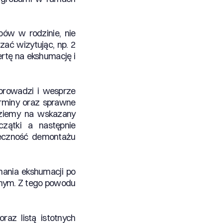
bów w rodzinie, nie
ać wizytując, np. 2
ertę na ekshumację i
rowadzi i wesprze
erminy oraz sprawne
eziemy na wskazany
zątki a następnie
nieczność demontażu
nania ekshumacji po
jnym. Z tego powodu
raz listą istotnych