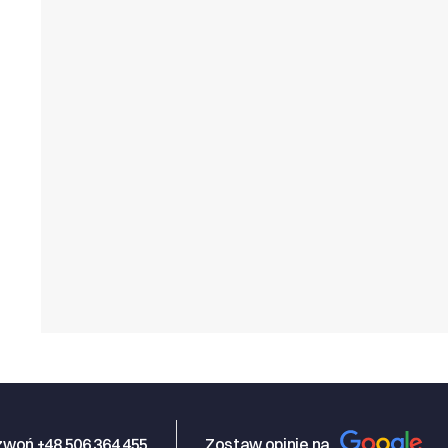
woń +48 506 364 455
Zostaw opinię na