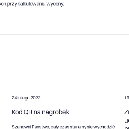
ych przy kalkulowaniu wyceny.
24 lutego 2023
19
Kod QR na nagrobek
Z
u
Szanowni Państwo, cały czas staramy się wychodzić
p