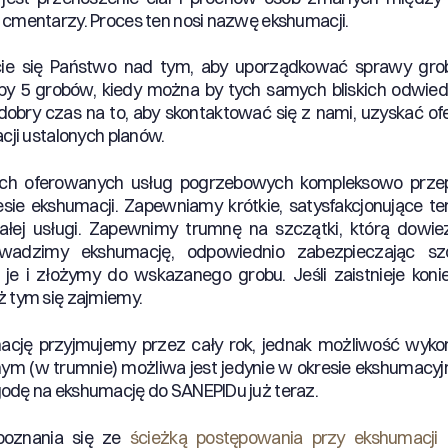
 cmentarzy. Proces ten nosi nazwę ekshumacji.
ście się Państwo nad tym, aby uporządkować sprawy gro
by 5 grobów, kiedy można by tych samych bliskich odwiedz
t dobry czas na to, aby skontaktować się z nami, uzyskać of
acji ustalonych planów.
ch oferowanych usług pogrzebowych kompleksowo przep
sie ekshumacji. Zapewniamy krótkie, satysfakcjonujące t
ałej usługi. Zapewnimy trumnę na szczątki, którą dowi
owadzimy ekshumację, odpowiednio zabezpieczając szc
 je i złożymy do wskazanego grobu. Jeśli zaistnieje ko
ż tym się zajmiemy.
ację przyjmujemy przez cały rok, jednak możliwość wyko
ym (w trumnie) możliwa jest jedynie w okresie ekshumacy
odę na ekshumację do SANEPIDu już teraz.
oznania się ze
ścieżką postępowania przy ekshumacji
o