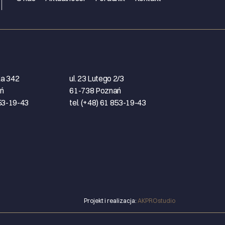
ka 342
ul. 23 Lutego 2/3
ń
61-738 Poznań
853-19-43
tel. (+48) 61 853-19-43
Projekt i realizacja:
AKPROstudio