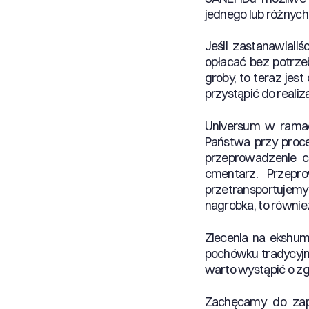
jednego lub różnych
Jeśli zastanawiali
opłacać bez potrze
groby, to teraz jes
przystąpić do realiz
Universum w rama
Państwa przy proce
przeprowadzenie c
cmentarz. Przepr
przetransportujemy
nagrobka, to równie
Zlecenia na ekshum
pochówku tradycyjn
warto wystąpić o zg
Zachęcamy do zap