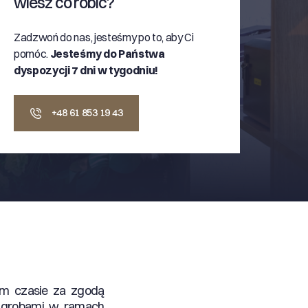
wiesz co robić?
Zadzwoń do nas, jesteśmy po to, aby Ci
pomóc.
Jesteśmy do Państwa
dyspozycji 7 dni w tygodniu!
+48 61 853 19 43
tym czasie za zgodą
y grobami w ramach